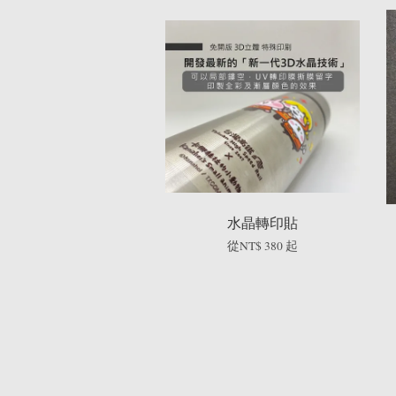
水晶轉印貼
從
NT$ 380
起