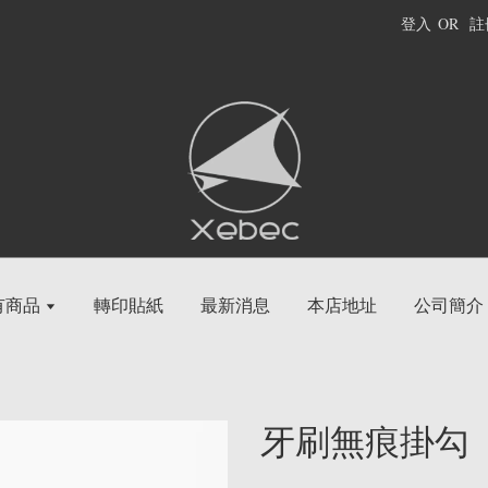
登入
OR
註
有商品
轉印貼紙
最新消息
本店地址
公司簡介
牙刷無痕掛勾