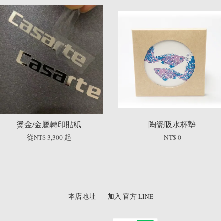
燙金/金屬轉印貼紙
陶瓷吸水杯墊
從
NT$ 3,300
起
NT$ 0
本店地址
加入 官方 LINE