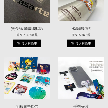
燙金/金屬轉印貼紙
水晶轉印貼
從
NT$ 3,300
起
從
NT$ 380
起
加入購物車
加入購物車
全彩廣告掛勾
手機夾片