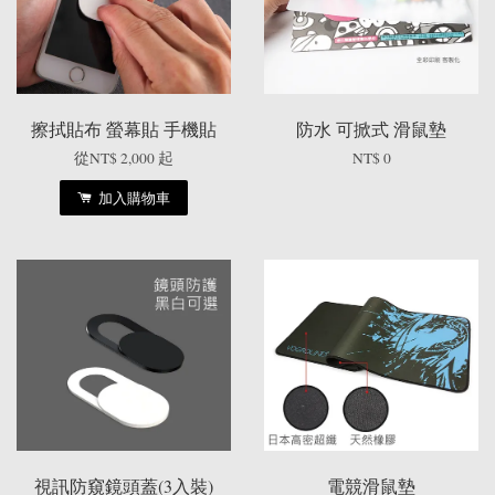
擦拭貼布 螢幕貼 手機貼
防水 可掀式 滑鼠墊
從
NT$ 2,000
起
NT$ 0
加入購物車
視訊防窺鏡頭蓋(3入裝)
電競滑鼠墊